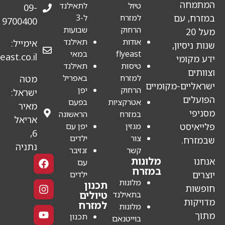
טיול
לתאילנד
09-
ם
למזרח
ל-3
9700400
הרחוק
שבועות
אודות
תאילנד
אימייל:
ן,
flyeast
במאי
agent@flyeast.co.il
י
טיסות
תאילנד
למזרח
באפריל
מטה
-מקומיים
הרחוק
יפן
ישראל:
אטרקציות
בפעם
מאיר
במזרח
הראשונה
אריאל
מגזין
יפן עם
6,
צור
ילדים
נתניה
קשר
זנזיבר
מלונות
עם
במזרח
ילדים
מלונות
תכנון
טיולים
בתאילנד
למזרח
מלונות
תכנון
בוייטנאם