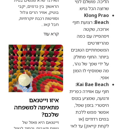
תאילנד שלא פוגשים בטיול
כה. מושלם למי
הראשון: בין כרמים, יקבי
צה הכל נגיש.
בוטיק, אוויר הרים צלול
Klong Pr
וסוויטות רכבת יוקרתיות,
Beac
רצועת חוף
חבל קאו...
וכה, שקטה
קרא עוד
הפייה עם כמה
יזורטים
שפחתיים הטובים
תר. החוף מחולק
ידי שפך של נהר,
שמוסיף לו המון
י.
Kai Bae Beac
 עם אווירה כפרית
ועה, שמציע בונוס
איזו וייטנאם
טרי: בזמן שפל,
מתאימה למשפחה
שר ממש ללכת
שלכם?
ם רדודים (או
וייטנאם היא פאזל של
ת קייאק) עד לאי
נופים וקצבים, והסוד לטיול