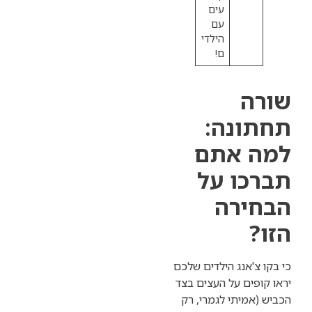
עים
עם
הילדי
ם!
נה:
 אתם
ו על
ירה
'אנג הילדים שלכם
ים על העצים בצד
מיתי לגמרי, רק