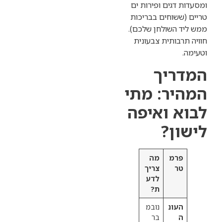
דגים ופירות ים
שוחים בבריכות
השולחן שלכם).
בותית צבעונית
יך
ר: מתי
 ואיפה
ן?
רמ
מה
ר
צריך
לדע
ת?
עונ
נובמ
בר