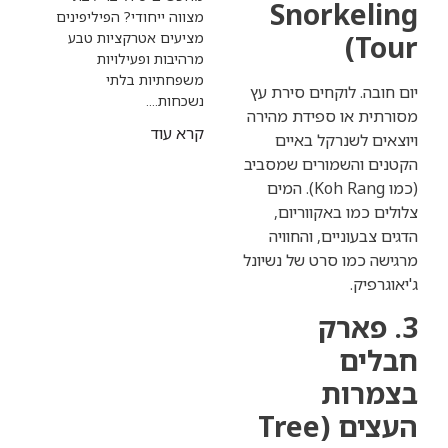
Snorke
מצווה ייחודי? הפיליפינים
מציעים אטרקציות טבע
מרהיבות ופעילויות
משפחתיות בלתי
. לוקחים סירת עץ
נשכחות....
או ספידת מהירה
קרא עוד
לשנרקל באיים
והשמורים שמסביב
(כמו Koh Rang). המים
ו באקווריום,
וניים, והחוויה
מו סרט של נשיונל
ק.
ארק
ם
ות
העצים (Tree