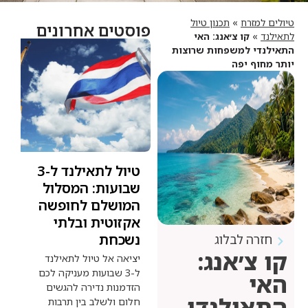
רח
»
תכנון טיול
פוסטים אחרונים
קו צ׳אנג: האי
למשפחות שרוצות
יפה
טיול לתאילנד ל-3
שבועות: המסלול
המושלם לחופשה
אקזוטית ובלתי
 לבלוג
נשכחת
׳אנג:
יציאה אל טיול לתאילנד
ל-3 שבועות מעניקה לכם
הזדמנות נדירה להגשים
לנדי
חלום ולשלב בין תרבות