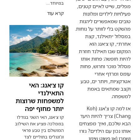
במיוחד....
ייט לאיים קטנים,
קרא עוד
לילדים ומלונות
אפשרים ליהנות
י לוותר על נוחות.
תאילנד, קצת
ו צ׳אנג הוא
ו תאילנד חוזרת
פשה: פחות אותו
כר וחרוש, פחות
דף אחרי
, ויותר ים, טבע
קו צ׳אנג: האי
תאים באמת
התאילנדי
למשפחות שרוצות
יותר מחוף יפה
אז למה קו צ'אנג (Koh
Cha) צריך להיות היעד
קו צ׳אנג, האי השני בגודלו
ם, ואיך מפצחים
בממלכה מציע את השילוב
המושלם בין טבע פראי
 עם הילדים? גזרו
וג'ונגלים בתוליים לצד
ו פשוט שימו