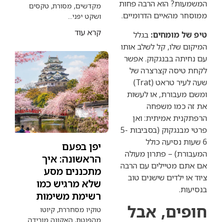
? הוא הרבה פחות
מקדשים, מסורת, טקסים
האיים הדרומיים.
ושקט יפני...
קרא עוד
מומחים:
בגלל
לו, קל לשלב אותו
 בבנגקוק. אפשר
סה קצרצרה של
שעה לעיר טראט (Trat)
ורת, או לעשות
מו משפחה
 אמיתית: ואן
פרטי מבנגקוק (בסביבות 5-
נסיעה כולל
יפן בפעם
 – פתרון מעולה
הראשונה: איך
מטיילים עם הרבה
מתכננים מסע
לדים שישנים טוב
שלא מרגיש כמו
רשימת משימות
ם, אבל
טוקיו מסחררת, קיוטו
מהפנטת, האקונה מורידה