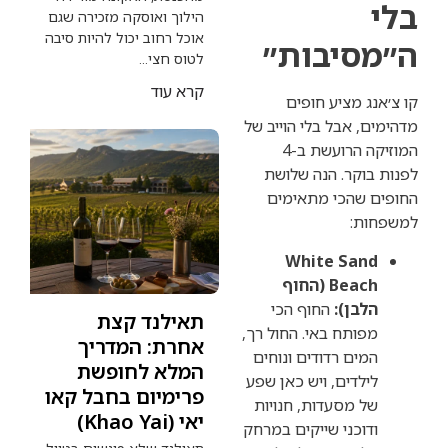
הילוך ואוסקה מזכירה שגם
אוכל רחוב יכול להיות סיבה
יבות״
לטוס חצי...
קרא עוד
 מציע חופים
 אבל בלי הוייב של
המוזיקה הרועשת ב-4
קר. הנה שלושת
שהכי מתאימים
:
White Sa
Beach (החוף
ן):
החוף הכי
תאילנד קצת
תח באי. החול רך,
אחרת: המדריך
ם רדודים ונוחים
המלא לחופשת
דים, ויש כאן שפע
פרימיום בחבל קאו
מסעדות, חנויות
יאי (Khao Yai)
כני שייקים במרחק