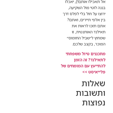
ו אותם!), יאכלו
י מול השקיעה,
חול בלי לפלס דרך
 תיירים, ואתם?
ו לראות את
אותנטית, זו
שביל החומוס״
קצב שלכם.
 טיול משפחתי
 זה הזמן
 עם המומחים של
ט >>
ות
בות
ות