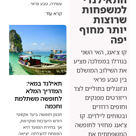
עשירה, טבע פראי...
פחות
קרא עוד
צות
 מחוף
ג, האי השני
 בממלכה מציע
לוב המושלם
ע פראי
תאילנד במאי:
ים בתוליים לצד
המדריך המלא
ים מפנקים
לחופשה משתלמת
וחכמה
רדודים
תכנון חופשה ביעד אקזוטי
 לילדים. קו
דורש היערכות מוקדמת,
מחזיר לחופשה
אך בחירת המועד היא
תית את
המפתח להצלחה. יציאה