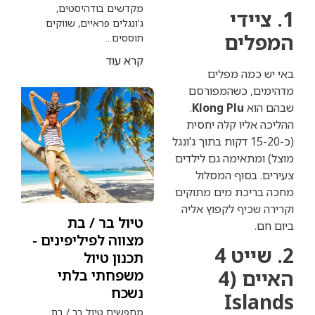
מקדשים בודהיסטים,
ידי
ג'ונגלים פראיים, שווקים
ים
תוססים...
קרא עוד
מה מפלים
, כשהמפורסם
א
Klong Plu
.
ליו קלה יחסית
(כ-15-20 דקות בתוך ג'ונגל
תאימה גם לילדים
בסוף המסלול
יכת מים מתוקים
כיף לקפוץ אליה
טיול בר / בת
מצווה לפיליפינים -
2. שייט 4
תכנון טיול
האיים (4
משפחתי בלתי
נשכח
Isl
מחפשים טיול בר / בת