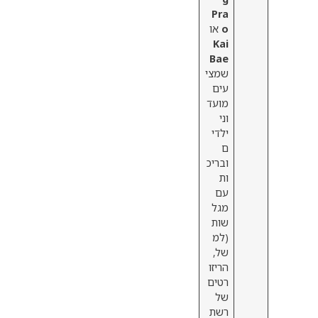
Pra
o
או
Kai
Bae
שמצי
עים
מועד
וני
ילדי
ם
ובריכ
ות
עם
מגל
שות
(למ
של,
הריזו
רטים
של
רשת