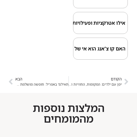
רקציות ופעילויות לילדים יש בקו צ'אנג?
צ'אנג הוא אי של מסיבות?
הבא
יפן עם ילדים: המקומות, החוויות והאטרקציות שהכי יעניינו אותם
תאילנד באפריל: חופשה מושלמת עם FlyEast
המלצות נוספות
מהמומחים