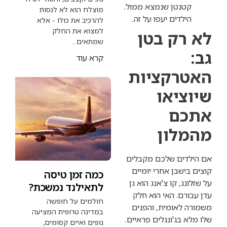
נטן שנמצא ממול.
מוצלח הוא לא לנסות
דים יעפו על זה.
להרכיב את כולו - אלא
למצוא את החלק
ק בטן
שמתאים...
קרא עוד
רקציות
יאו
ם
ון
ים שלכם מקבלים
בן אחרי יומיים
כמה זמן טיסה
, קו צ'אנג הוא גן
לתאילנד נמשכת?
ם. האי הוא חלק
חולמים על חופשה
אומית, והפנים
במדינה טרופית המציעה
ג'ונגלים פראיים.
נופים ואיים קסומים,