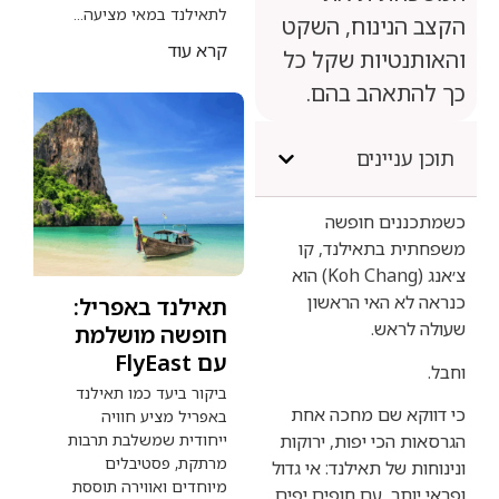
לתאילנד במאי מציעה...
נינוח, השקט
קרא עוד
טיות שקל כל
אהב בהם.
יינים
ים חופשה
 בתאילנד, קו
צ׳אנג (Koh Chang) הוא
 האי הראשון
תאילנד באפריל:
אש.
חופשה מושלמת
עם FlyEast
ביקור ביעד כמו תאילנד
 שם מחכה אחת
באפריל מציע חוויה
הכי יפות, ירוקות
ייחודית שמשלבת תרבות
מרתקת, פסטיבלים
של תאילנד: אי גדול
מיוחדים ואווירה תוססת
ר, עם חופים יפים,