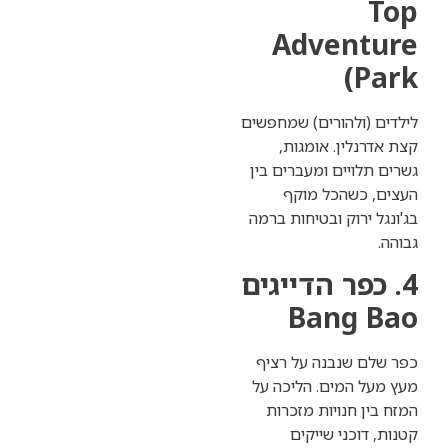
Adven
ולהורים) שמחפשים
לין. אומגות,
ויים ומעברים בין
כשהכל מוקף
רוק ובטיחות ברמה
פר הדייגים
Bang
שנבנה על רציף
המים. הליכה על
 חנויות מזכרות
כני שייקים