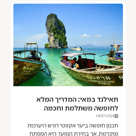
לנד במאי: המדריך המלא
תאילנד 
ופשה משתלמת וחכמה
עם FlyEast
14/07/2026
14/07/2
ן חופשה ביעד אקזוטי דורש היערכות
ביקור ביע
דמת, אך בחירת המועד היא המפתח
ייחודית 