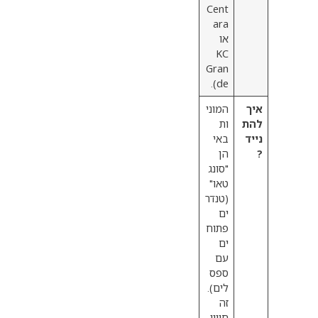
Cent
ara
או
KC
Gran
de).
יך
המוני
הת
ות
יד
באי
הן
"סונג
טאו"
(טנדר
ים
פתוח
ים
עם
ספס
לים).
זה
חוויי