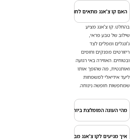
 צ'אנג מתאים לחופשה משפחתית עם ילדים?
ו צ'אנג מציע
 טבע פראי,
ומפלים לצד
 מפנקים וחופים
האווירה באי רגועה
, מה שהופך אותו
יאלי למשפחות
חופשה נינוחה.
נה המומלצת ביותר לטיול בקו צ'אנג?
עים לקו צ'אנג מבנגקוק?