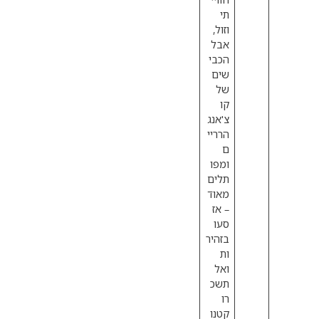
תי
וזול,
אבל
הכבי
שים
של
קו
צ'אנג
הרריי
ם
ומפו
תלים
מאוד
– אז
סעו
בזהיר
ות
ואל
תשכ
רו
קטנו