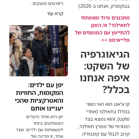
ריזורטים מפנקים...
חנו ב-2026).
קרא עוד
 טיול משפחתי
 זה הזמן
 עם המומחים של
ט >>
וגרפיה
השקט:
 אנחנו
יפן עם ילדים:
?
המקומות, החוויות
והאטרקציות שהכי
הוא האי השני
יעניינו אותם
תאילנד (אחרי
יפן היא אחד היעדים
הוא נמצא בצד
המפתיעים ביותר
ל מפרץ תאילנד,
למשפחות עם ילדים. מצד
ול עם קמבודיה.
אחד, זו מדינה של